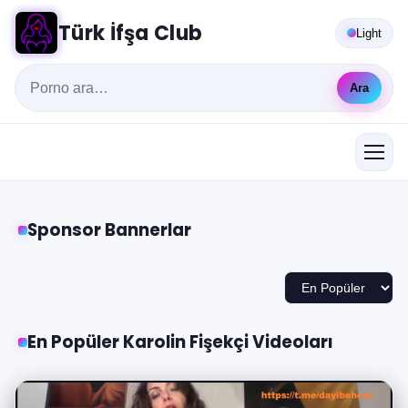
Türk İfşa Club
Light
Ara
Sponsor Bannerlar
En Popüler Karolin Fişekçi Videoları