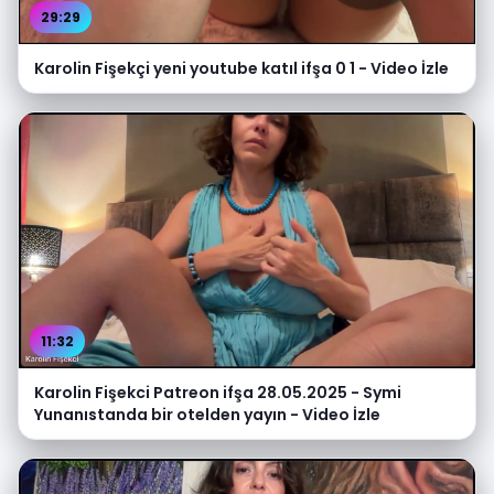
29:29
Karolin Fişekçi yeni youtube katıl ifşa 0 1 - Video İzle
11:32
Karolin Fişekci Patreon ifşa 28.05.2025 - Symi
Yunanıstanda bir otelden yayın - Video İzle