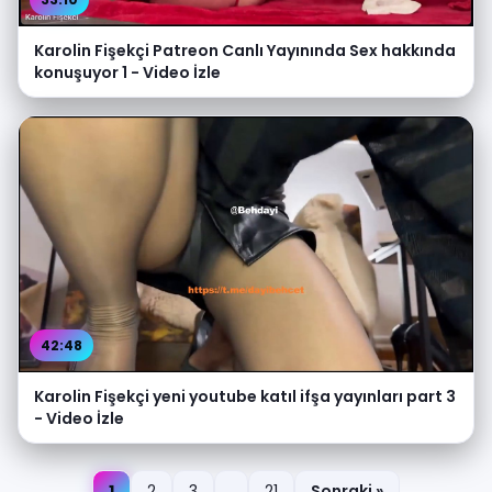
Karolin Fişekçi Patreon Canlı Yayınında Sex hakkında
konuşuyor 1 - Video İzle
42:48
Karolin Fişekçi yeni youtube katıl ifşa yayınları part 3
- Video İzle
1
2
3
...
21
Sonraki »