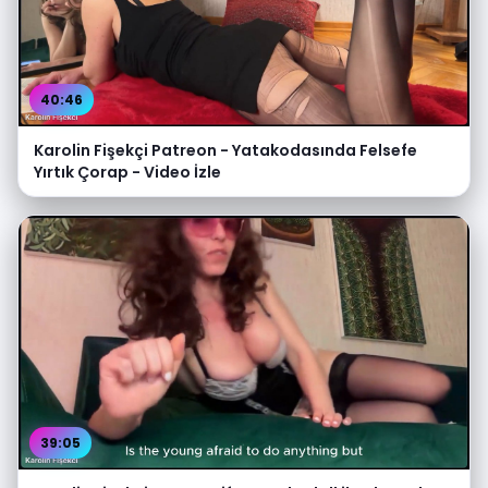
40:46
Karolin Fişekçi Patreon - Yatakodasında Felsefe
Yırtık Çorap - Video İzle
39:05