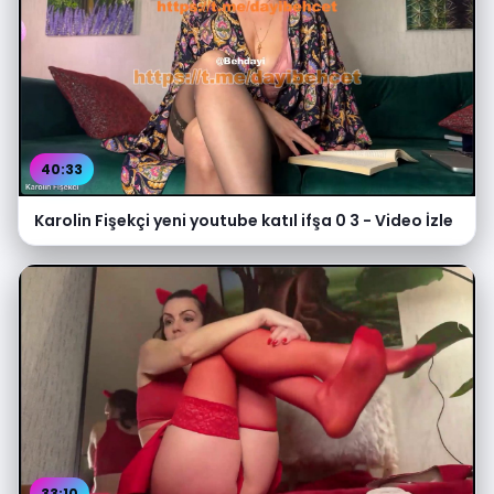
40:33
Karolin Fişekçi yeni youtube katıl ifşa 0 3 - Video İzle
33:10